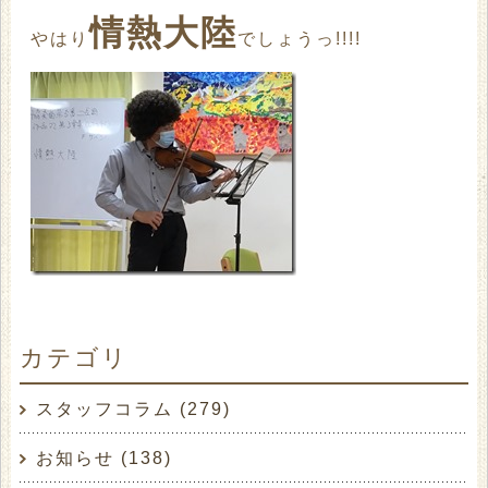
情熱大陸
やはり
でしょうっ!!!!
広瀬太郎
あっという間に
に変身して(笑)
カテゴリ
迫力のある演奏を聴かせてくださいました?
スタッフコラム (279)
中には涙を流して喜んで下さる利用者さまもい
お知らせ (138)
らっしゃいました。