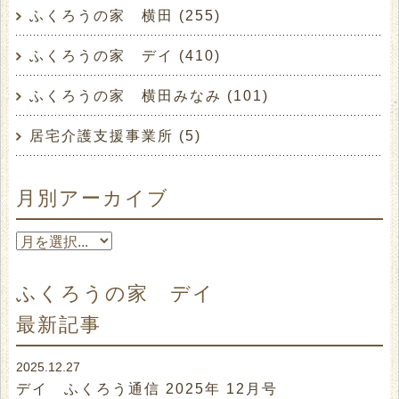
コロナ禍で我慢の多い日常ではありますが、
ふくろうの家 横田 (255)
こういった楽しみも取り入れていきたいと改め
ふくろうの家 デイ (410)
て感じた時間でした。
広瀬さん、今日は素敵な時間をありがとうござ
ふくろうの家 横田みなみ (101)
いました！
居宅介護支援事業所 (5)
また来てくださーい♪
月別アーカイブ
≪追記≫
ひまわり館さんのブログにもこの様子が載って
いました。
ふくろうの家 デイ
こちらも是非チェックしてみてくださいね↓
最新記事
ひまわり館のブログ
2025.12.27
デイ ふくろう通信 2025年 12月号
職員 M川