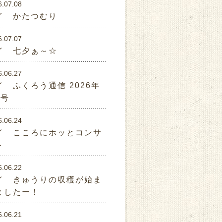
6.07.08
イ かたつむり
6.07.07
イ 七夕ぁ～☆
6.06.27
イ ふくろう通信 2026年
月号
6.06.24
イ こころにホッとコンサ
ト
6.06.22
イ きゅうりの収穫が始ま
ましたー！
6.06.21