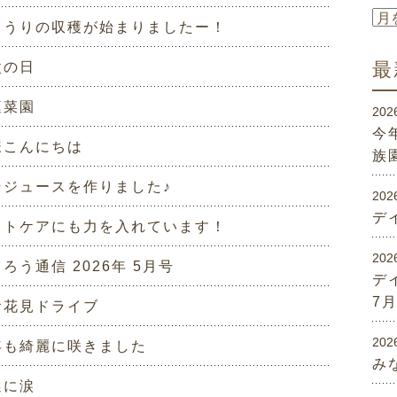
ゅうりの収穫が始まりましたー！
最
父の日
庭菜園
202
今
様こんにちは
族
そジュースを作りました♪
202
デ
ットケアにも力を入れています！
202
ろう通信 2026年 5月号
デ
7
お花見ドライブ
202
年も綺麗に咲きました
み
選に涙