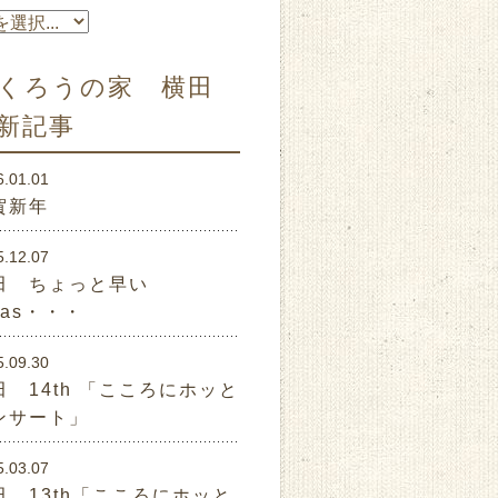
くろうの家 横田
新記事
6.01.01
賀新年
5.12.07
田 ちょっと早い
mas・・・
5.09.30
田 14th 「こころにホッと
ンサート」
5.03.07
田 13th「こころにホッと