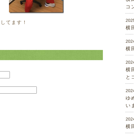
コ
202
出してます！
横
202
横
202
横
と
202
ゆ
い
202
横田