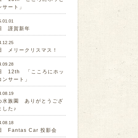
ンサート」
5.01.01
田 謹賀新年
4.12.25
田 メリークリスマス！
4.09.28
田 12th 「こころにホッ
コンサート」
4.08.19
め水族園 ありがとうござ
ました♪
4.08.18
 Fantas Car 投影会