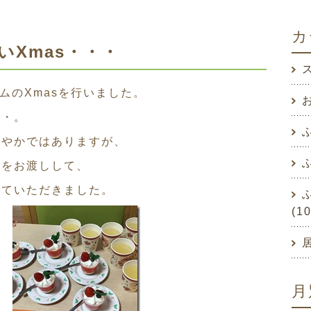
カ
いXmas・・・
ムのXmasを行いました。
お
・・。
さやかではありますが、
トをお渡しして、
っていただきました。
(1
月