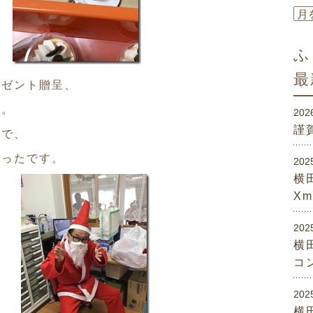
ふ
最
レゼント贈呈、
た。
202
謹
うで、
かったです。
202
横
X
202
横
コ
202
横