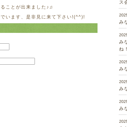
ス
ることが出来ました♪♫
202
います、是非見に来て下さい!(^^)!
み
2025
み
ね
202
み
202
み
202
み
202