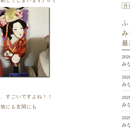
してしまいます)^o^(
ふ
み
最
202
み
202
み
す、すごいですよね！！
202
み
、他にも玄関にも
202
み